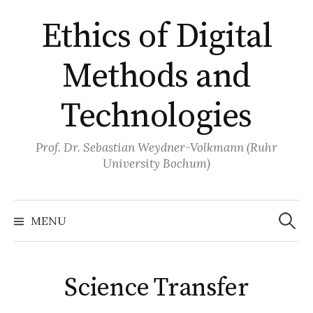
Skip
Ethics of Digital
to
content
Methods and
Technologies
Prof. Dr. Sebastian Weydner-Volkmann (Ruhr
University Bochum)
Search
for:
MENU
Science Transfer